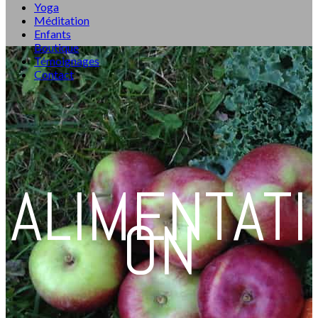
Yoga
Méditation
Enfants
Boutique
Témoignages
Contact
ALIMENTATI
ON