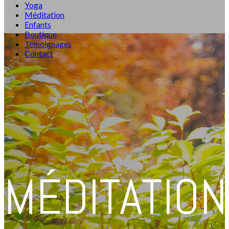
Yoga
Méditation
Enfants
Boutique
Témoignages
Contact
MÉDITATION